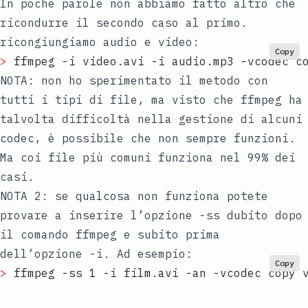
In poche parole non abbiamo fatto altro che
ricondurre il secondo caso al primo.
ricongiungiamo audio e video:
Copy
>
 ffmpeg -i video.avi -i audio.mp3 -vcodec c
NOTA: non ho sperimentato il metodo con
tutti i tipi di file, ma visto che ffmpeg ha
talvolta difficoltà nella gestione di alcuni
codec, è possibile che non sempre funzioni.
Ma coi file più comuni funziona nel 99% dei
casi.
NOTA 2: se qualcosa non funziona potete
provare a inserire l’opzione -ss dubito dopo
il comando ffmpeg e subito prima
dell’opzione -i. Ad esempio:
Copy
>
 ffmpeg -ss 1 -i film.avi -an -vcodec copy 