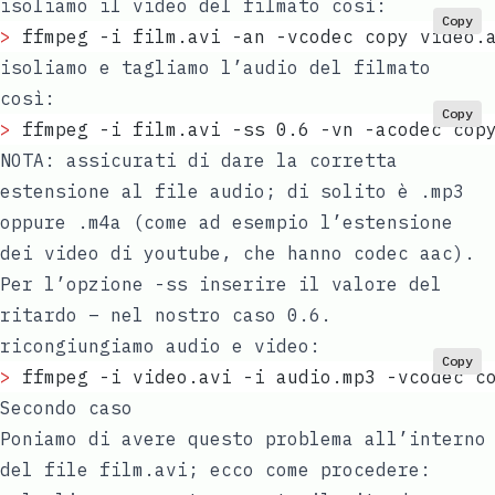
isoliamo il video del filmato così:
Copy
>
 ffmpeg -i film.avi -an -vcodec copy video.
isoliamo e tagliamo l’audio del filmato
così:
Copy
>
 ffmpeg -i film.avi -ss 0.6 -vn -acodec cop
NOTA: assicurati di dare la corretta
estensione al file audio; di solito è .mp3
oppure .m4a (come ad esempio l’estensione
dei video di youtube, che hanno codec aac).
Per l’opzione -ss inserire il valore del
ritardo – nel nostro caso 0.6.
ricongiungiamo audio e video:
Copy
>
 ffmpeg -i video.avi -i audio.mp3 -vcodec c
Secondo caso
Poniamo di avere questo problema all’interno
del file film.avi; ecco come procedere: