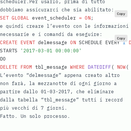
scheduler
.Per usarlo, prima di tutto
dobbiamo assicurarci che sia abilitato:
Copy
SET
 GLOBAL
 event_scheduler 
=
 ON
;
e quindi creare l’evento con le informazioni
necessarie e i comandi da eseguire:
Copy
CREATE
 EVENT
 delmessage 
ON
 SCHEDULE EVERY 
1
 
STARTS 
'
2017-03-01 00:00:00
'
DO
DELETE
 FROM
 tbl_message 
WHERE
 DATEDIFF
( 
NOW
(
L’evento “delmessage” appena creato altro
non farà, la mezzanotte di ogni giorno a
partire dallo 01-03-2017, che eliminare
dalla tabella “tbl_message” tutti i record
più vecchi di 7 giorni.
Fatto. Un solo processo.