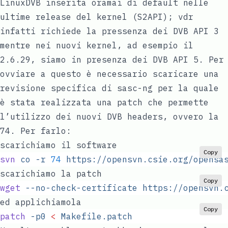
LinuxDVB inserita oramai di default nelle
ultime release del kernel (S2API); vdr
infatti richiede la pressenza dei DVB API 3
mentre nei nuovi kernel, ad esempio il
2.6.29, siamo in presenza dei DVB API 5. Per
ovviare a questo è necessario scaricare una
revisione specifica di sasc-ng per la quale
è stata realizzata una patch che permette
l’utilizzo dei nuovi DVB headers, ovvero la
74. Per farlo:
scarichiamo il software
Copy
svn
 co
 -r
 74
 https://opensvn.csie.org/opensa
scarichiamo la patch
Copy
wget
 --no-check-certificate
 https://opensvn.
ed applichiamola
Copy
patch
 -p0
 <
 Makefile.patch