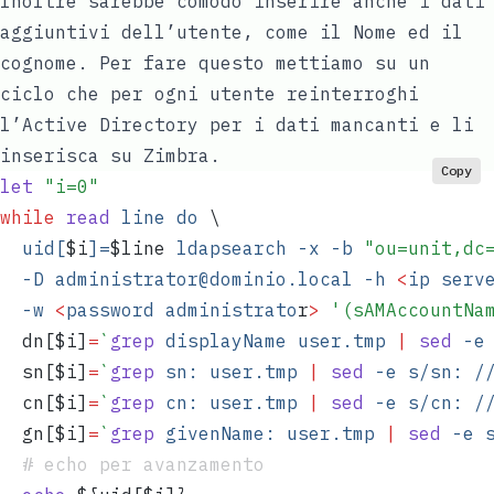
Inoltre sarebbe comodo inserire anche i dati
aggiuntivi dell’utente, come il Nome ed il
cognome. Per fare questo mettiamo su un
ciclo che per ogni utente reinterroghi
l’Active Directory per i dati mancanti e li
inserisca su Zimbra.
Copy
let
 "
i=0
"
while
 read
 line
 do
 \
  uid[
$i
]=
$line
 ldapsearch
 -x
 -b
 "
ou=unit,dc
  -D
 administrator@dominio.local
 -h
 <
ip
 serv
  -w
 <
password
 administrato
r
>
 '
(sAMAccountNa
  dn
[
$i
]
=
`
grep
 displayName
 user.tmp
 |
 sed
 -e
  sn
[
$i
]
=
`
grep
 sn:
 user.tmp
 |
 sed
 -e
 s/sn:
 /
  cn
[
$i
]
=
`
grep
 cn:
 user.tmp
 |
 sed
 -e
 s/cn:
 /
  gn
[
$i
]
=
`
grep
 givenName:
 user.tmp
 |
 sed
 -e
 
  # echo per avanzamento