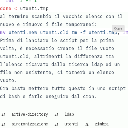
  let
 "
l += 1
"
done
 <
 utenti.tmp
al termine scambio il vecchio elenco con il
nuovo e rimuovo i file temporanei:
Copy
mv
 utenti.new
 utenti.old
 rm
 -f
 utenti.tmp
; 
r
Prima di lanciare lo script per la prima
volta, è necessario creare il file vuoto
utenti.old, altrimenti la differenza tra
l’elenco ricavato dalla ricerca ldap ed un
file non esistente, ci tornerà un elenco
vuoto.
Ora basta mettere tutto questo in uno script
di bash e farlo eseguire dal cron.
active-directory
ldap
sincronizzazione
utenti
zimbra