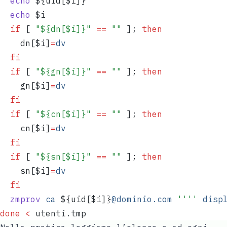
  echo
 ${
uid
[
$i
]}
  echo
 $i
  if
 [ 
"
${
dn
[
$i
]
}
"
 ==
 ""
 ]; 
then
    dn
[
$i
]
=
dv
  fi
  if
 [ 
"
${
gn
[
$i
]
}
"
 ==
 ""
 ]; 
then
    gn
[
$i
]
=
dv
  fi
  if
 [ 
"
${
cn
[
$i
]
}
"
 ==
 ""
 ]; 
then
    cn
[
$i
]
=
dv
  fi
  if
 [ 
"
${
sn
[
$i
]
}
"
 ==
 ""
 ]; 
then
    sn
[
$i
]
=
dv
  fi
  zmprov
 ca
 ${
uid
[
$i
]}
@dominio.com
 ''''
 disp
done
 <
 utenti.tmp