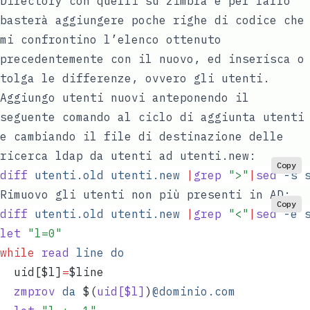
Directory con quelli su zimbra e per farlo
basterà aggiungere poche righe di codice che
mi confrontino l’elenco ottenuto
precedentemente con il nuovo, ed inserisca o
tolga le differenze, ovvero gli utenti.
Aggiungo utenti nuovi anteponendo il
seguente comando al ciclo di aggiunta utenti
e cambiando il file di destinazione delle
ricerca ldap da utenti ad utenti.new:
Copy
diff
 utenti.old
 utenti.new
 |
grep
 "
>
"
|
sed
 -s
 
Rimuovo gli utenti non più presenti in AD:
Copy
diff
 utenti.old
 utenti.new
 |
grep
 "
<
"
|
sed
 -e
 
let
 "
l=0
"
while
 read
 line
 do
  uid
[
$l
]
=
$line
  zmprov
 da
 $(
uid[$l]
)
@dominio.com