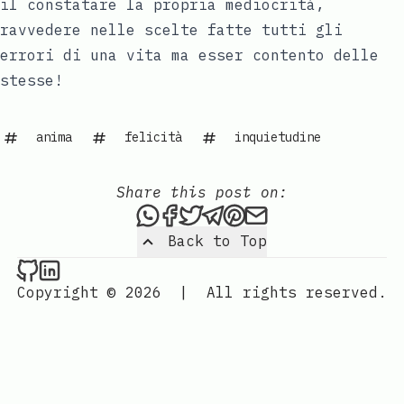
il constatare la propria mediocrità,
ravvedere nelle scelte fatte tutti gli
errori di una vita ma esser contento delle
stesse!
anima
felicità
inquietudine
Share this post on:
Share this post via WhatsAp
Share this post on Faceb
Tweet this post
Share this post via 
Share this post o
Share this post
Back to Top
Raval.li on Github
Raval.li on LinkedIn
Copyright © 2026
|
All rights reserved.