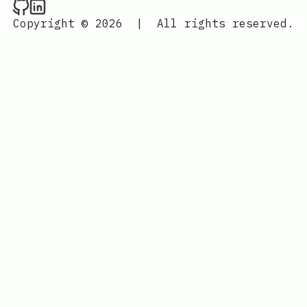
Raval.li on Github
Raval.li on LinkedIn
Copyright © 2026
|
All rights reserved.