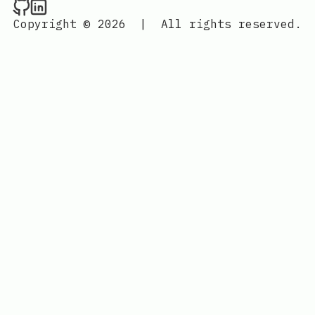
Raval.li on Github
Raval.li on LinkedIn
Copyright © 2026
|
All rights reserved.