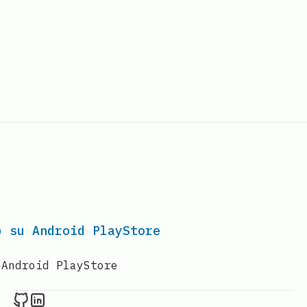
p su Android PlayStore
 Android PlayStore
Raval.li on Github
Raval.li on LinkedIn