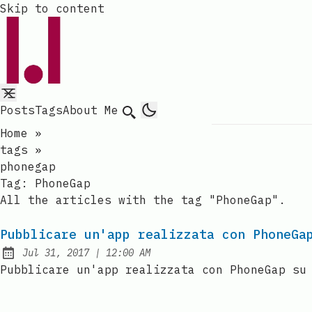
Skip to content
Posts
Tags
About Me
Search
Home
»
tags
»
phonegap
Tag:
PhoneGap
All the articles with the tag "PhoneGap".
Pubblicare un'app realizzata con PhoneGa
at
Jul 31, 2017
|
12:00 AM
Published:
Pubblicare un'app realizzata con PhoneGap su