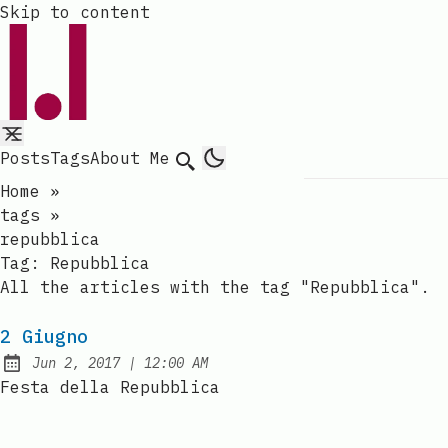
Skip to content
Posts
Tags
About Me
Search
Home
»
tags
»
repubblica
Tag:
Repubblica
All the articles with the tag "Repubblica".
2 Giugno
at
Jun 2, 2017
|
12:00 AM
Published:
Festa della Repubblica