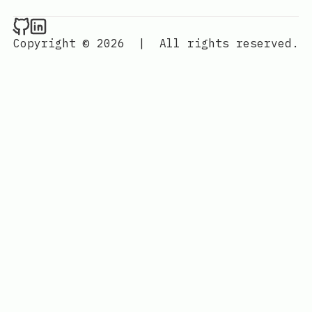
Raval.li on Github
Raval.li on LinkedIn
Copyright © 2026
|
All rights reserved.