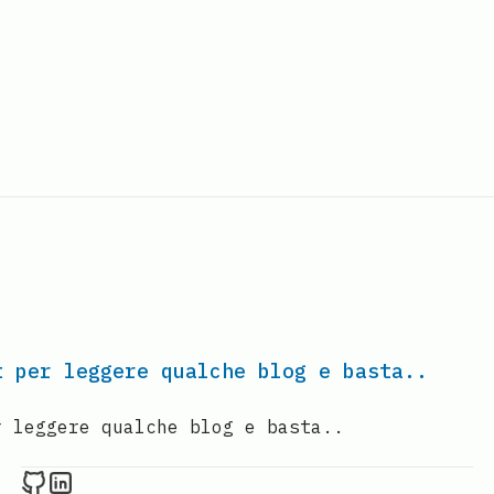
t per leggere qualche blog e basta..
r leggere qualche blog e basta..
Raval.li on Github
Raval.li on LinkedIn