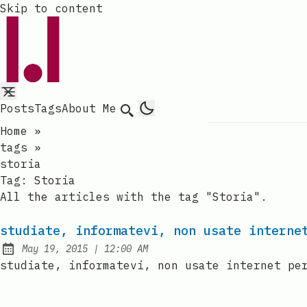
Skip to content
Posts
Tags
About Me
Search
Home
»
tags
»
storia
Tag:
Storia
All the articles with the tag "Storia".
studiate, informatevi, non usate interne
at
May 19, 2015
|
12:00 AM
Published:
studiate, informatevi, non usate internet pe