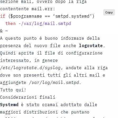
sezione mail, ovvero dopo la riga
contentente mail.err:
Copy
if
 (
$programname
 == ‘smtpd.systemd’)  
  then
 -/var/log/mail.smtpd
&
 ~
A questo punto è buono informare della
presenza del nuovo file anche
logrotate
.
Quindi aprite il file di configurazione
interessato, in genere
/etc/logrotate.d/syslog
, andate alla riga
dove son presenti tutti gli altri mail e
aggiungete
/var/log/mail.smtpd.
Tutto qui!
Considerazioni finali
Systemd
è stato oramai adottato dalle
maggiori distribuzioni che puntano