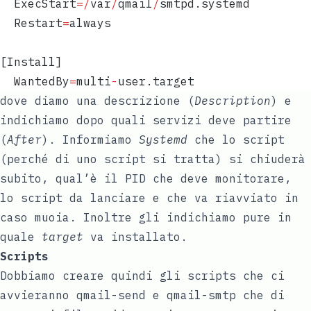
  ExecStart
=
/
var
/
qmail
/
smtpd.systemd  
  Restart
=
always
[Install]  
  WantedBy
=
multi
-
user.target
dove diamo una descrizione (
Description
) e
indichiamo dopo quali servizi deve partire
(
After
). Informiamo
Systemd
che lo script
(perché di uno script si tratta) si chiuderà
subito, qual’è il PID che deve monitorare,
lo script da lanciare e che va riavviato in
caso muoia. Inoltre gli indichiamo pure in
quale
target
va installato.
Scripts
Dobbiamo creare quindi gli scripts che ci
avvieranno qmail-send e qmail-smtp che di