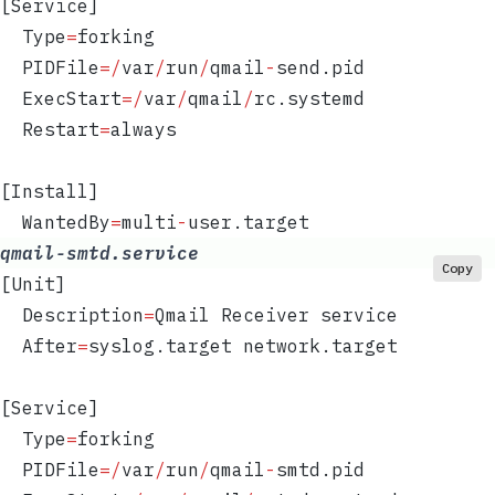
[Service]  
  Type
=
forking  
  PIDFile
=
/
var
/
run
/
qmail
-
send.pid  
  ExecStart
=
/
var
/
qmail
/
rc.systemd  
  Restart
=
always
[Install]  
  WantedBy
=
multi
-
user.target
qmail-smtd.service
Copy
[Unit]  
  Description
=
Qmail Receiver service  
  After
=
syslog.target network.target
[Service]  
  Type
=
forking  
  PIDFile
=
/
var
/
run
/
qmail
-
smtd.pid  