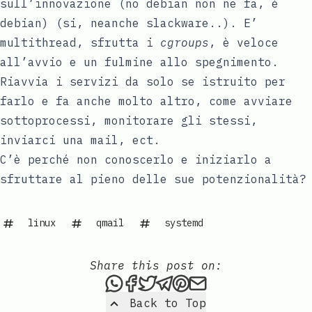
sull’innovazione (no debian non ne fa, è
debian) (si, neanche slackware..). E’
multithread, sfrutta i
cgroups
, è veloce
all’avvio e un fulmine allo spegnimento.
Riavvia i servizi da solo se istruito per
farlo e fa anche molto altro, come avviare
sottoprocessi, monitorare gli stessi,
inviarci una mail, ect.
C’è perché non conoscerlo e iniziarlo a
sfruttare al pieno delle sue potenzionalità?
linux
qmail
systemd
Share this post on:
Share this post via WhatsAp
Share this post on Faceb
Tweet this post
Share this post via 
Share this post o
Share this post
Back to Top