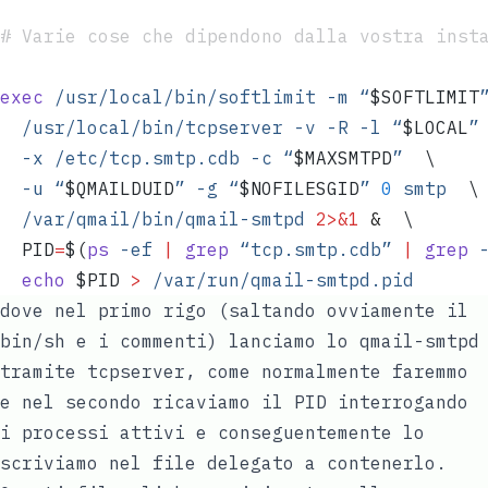
# Varie cose che dipendono dalla vostra inst
exec
 /usr/local/bin/softlimit
 -m
 “
$SOFTLIMIT
  /usr/local/bin/tcpserver
 -v
 -R
 -l
 “
$LOCAL
”
  -x
 /etc/tcp.smtp.cdb
 -c
 “
$MAXSMTPD
”
  \
  -u
 “
$QMAILDUID
”
 -g
 “
$NOFILESGID
”
 0
 smtp
  \
  /var/qmail/bin/qmail-smtpd
 2>&1
 &
  \
  PID
=
$(
ps
 -ef
 |
 grep
 “tcp.smtp.cdb”
 |
 grep
 
  echo
 $PID
 >
 /var/run/qmail-smtpd.pid
dove nel primo rigo (saltando ovviamente il
bin/sh e i commenti) lanciamo lo qmail-smtpd
tramite tcpserver, come normalmente faremmo
e nel secondo ricaviamo il PID interrogando
i processi attivi e conseguentemente lo
scriviamo nel file delegato a contenerlo.