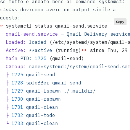
se tutto è andato bene al comando
systemctl
status
dovremmo avere un output simile a
questo:
Copy
~
 systemctl status qmail-send.service  
  qmail-send.service
 –
 Qmail
 Delivery
 servic
  Loaded:
 loaded
 (/etc/systemd/system/qmail-
  Active:
 **
active
 (running)
**
 since Thu, 29
  Main
 PID:
 1725
 (qmail-send)  
  CGroup:
 name=systemd:/system/qmail-send.se
  ├
 1725
 qmail-send
  ├
 1728
 splogger
 qmail-send
  ├
 1729
 qmail-lspawn
 ./.maildir/
  ├
 1730
 qmail-rspawn
  ├
 1731
 qmail-clean
  ├
 1732
 qmail-todo
  └
 1733
 qmail-clean