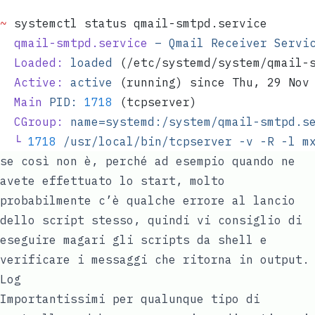
~
 systemctl status qmail-smtpd.service  
  qmail-smtpd.service
 –
 Qmail
 Receiver
 Servi
  Loaded:
 loaded
 (/etc/systemd/system/qmail-
  Active:
 active
 (running) since Thu, 29 Nov
  Main
 PID:
 1718
 (tcpserver)  
  CGroup:
 name=systemd:/system/qmail-smtpd.s
  └
 1718
 /usr/local/bin/tcpserver
 -v
 -R
 -l
 m
se così non è, perché ad esempio quando ne
avete effettuato lo start, molto
probabilmente c’è qualche errore al lancio
dello script stesso, quindi vi consiglio di
eseguire magari gli scripts da shell e
verificare i messaggi che ritorna in output.
Log
Importantissimi per qualunque tipo di