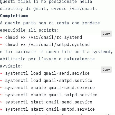
Questi files li ho posizionate nella
directory di Qmail, ovvero /var/qmail.
Completiamo
A questo punto non ci resta che rendere
eseguibile gli scripts:
Copy
~
 chmod +x /var/qmail/rc.systemd  
~
 chmod +x /var/qmail/smtpd.systemd
e far caricare il nuovo file unit a systemd,
abilitarlo per l’avvio e naturalmente
avviarlo:
Copy
~
 systemctl load qmail-send.service  
~
 systemctl load qmail-smtpd.service  
~
 systemctl enable qmail-send.service  
~
 systemctl enable qmail-smtpd.service  
~
 systemctl start qmail-send.service  
~
 systemctl start qmail-smtpd.service