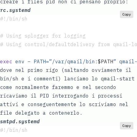
creare i files pid non ci pensano proprio:
rc.systemd
Copy
#!/bin/sh
# Using splogger for logging  
# Using control/defaultdelivery from qmail-l
exec
 env
 –
 PATH=”/var/qmail/bin:
$PATH
”
 qmail
dove nel primo rigo (saltando ovviamente il
bin/sh e i commenti) lanciamo lo qmail-start
come normalmente faremmo e nel secondo
ricaviamo il PID interrogando i processi
attivi e conseguentemente lo scriviamo nel
file delegato a contenerlo.
smtpd.systemd
Copy
#!/bin/sh