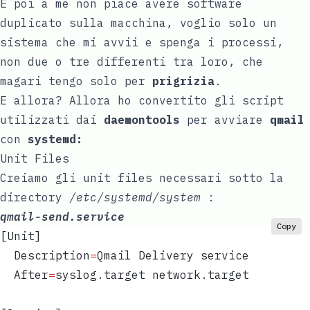
E poi a me non piace avere software
duplicato sulla macchina, voglio solo un
sistema che mi avvii e spenga i processi,
non due o tre differenti tra loro, che
magari tengo solo per
prigrizia
.
E allora? Allora ho convertito gli script
utilizzati dai
daemontools
per avviare
qmail
con
systemd:
Unit Files
Creiamo gli unit files necessari sotto la
directory
/etc/systemd/system
:
qmail-send.service
Copy
[Unit]  
  Description
=
Qmail Delivery service  
  After
=
syslog.target network.target